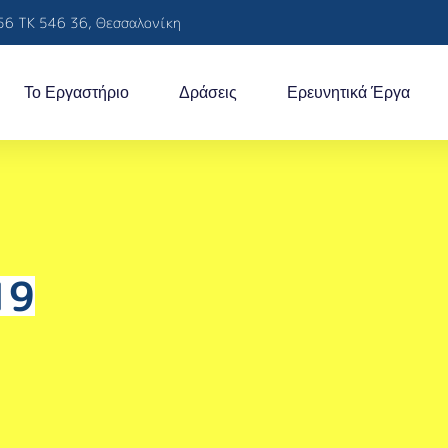
56 ΤΚ 546 36, Θεσσαλονίκη
Το Εργαστήριο
Δράσεις
Ερευνητικά Έργα
19