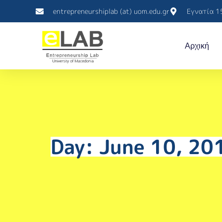
entrepreneurshiplab (at) uom.edu.gr
Εγνατία 1
Αρχική
Day: June 10, 20