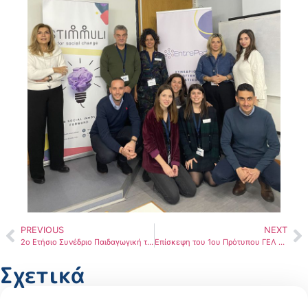
PREVIOUS
NEXT
2o Ετήσιο Συνέδριο Παιδαγωγική της Επιχειρηματικότητας: στοχεύοντας στην κοινωνική αλλαγή στο Πανεπιστήμιο Μακεδονίας 24-25 Νοεμβρίου
Eπίσκεψη του 1ου Πρότυπου ΓΕΛ Χαλκίδας στο Εργαστήριο Επιχειρηματικότητας Ε-lab Περισσότερα εδώ….
Σχετικά