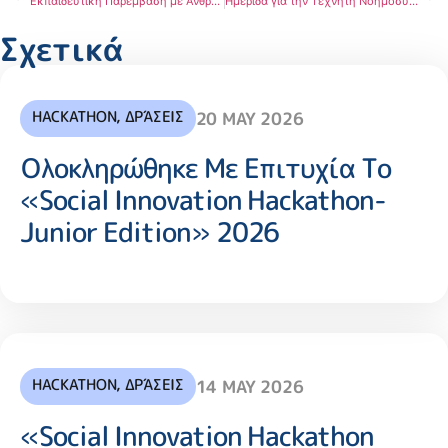
Εκπαιδευτική Παρέμβαση με Ανθρωποειδές Ρομπότ – Μια Βιωματική Εμπειρία Επιχειρηματικότητας περισσότερα εδώ…
Ημερίδα για την Τεχνητή Νοημοσύνη ως επιταχυντή του ψηφιακού μετασχηματισμού στο Δημόσιο και στις επιχειρήσεις από την Περιφέρεια Κεντρικής Μακεδονίας και τον ΣΕΤΠΕ
Σχετικά
HACKATHON
,
ΔΡΆΣΕΙΣ
20 MAY 2026
Ολοκληρώθηκε Με Επιτυχία Το
«Social Innovation Hackathon-
Junior Edition» 2026
HACKATHON
,
ΔΡΆΣΕΙΣ
14 MAY 2026
«Social Innovation Hackathon