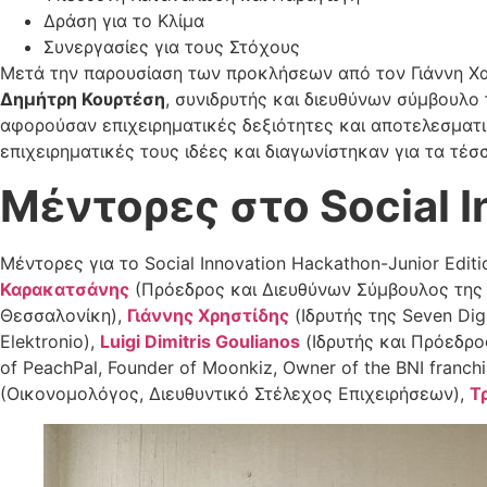
Δράση για το Κλίμα
Συνεργασίες για τους Στόχους
Μετά την παρουσίαση των προκλήσεων από τον Γιάννη Χαρ
Δημήτρη Κουρτέση
, συνιδρυτής και διευθύνων σύμβουλο 
αφορούσαν επιχειρηματικές δεξιότητες και αποτελεσματι
επιχειρηματικές τους ιδέες και διαγωνίστηκαν για τα τέσ
Μέντορες στο Social I
Μέντορες για το Social Innovation Hackathon-Junior Edi
Καρακατσάνης
(Πρόεδρος και Διευθύνων Σύμβουλος τη
Θεσσαλονίκη),
Γιάννης Χρηστίδης
(Ιδρυτής της Seven Dig
Elektronio),
Luigi
Dimitris
Goulianos
(Ιδρυτής και Πρόεδρ
of PeachPal, Founder of Moonkiz, Owner of the BNI franchi
(Οικονομολόγος, Διευθυντικό Στέλεχος Επιχειρήσεων),
Τ