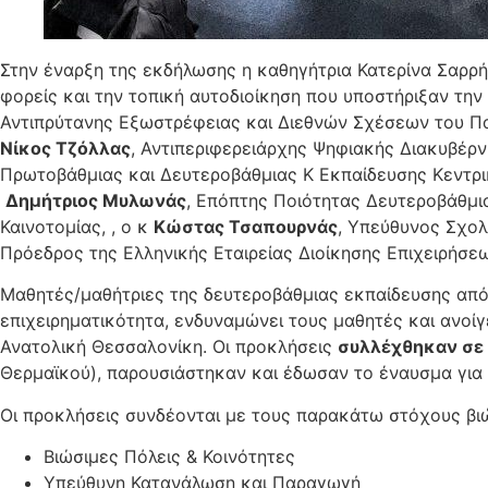
Στην έναρξη της εκδήλωσης η καθηγήτρια Κατερίνα Σαρρ
φορείς και την τοπική αυτοδιοίκηση που υποστήριξαν την
Αντιπρύτανης Εξωστρέφειας και Διεθνών Σχέσεων του Π
Νίκος Τζόλλας
, Αντιπεριφερειάρχης Ψηφιακής Διακυβέρν
Πρωτοβάθμιας και Δευτεροβάθμιας Κ Εκπαίδευσης Κεντρι
Δημήτριος Μυλωνάς
, Επόπτης Ποιότητας Δευτεροβάθμι
Καινοτομίας, , ο κ
Κώστας Τσαπουρνάς
, Υπεύθυνος Σχο
Πρόεδρος της Ελληνικής Εταιρείας Διοίκησης Επιχειρήσε
Μαθητές/μαθήτριες της δευτεροβάθμιας εκπαίδευσης από
επιχειρηματικότητα, ενδυναμώνει τους μαθητές και ανοίγ
Ανατολική Θεσσαλονίκη. Οι προκλήσεις
συλλέχθηκαν σε 
Θερμαϊκού), παρουσιάστηκαν και έδωσαν το έναυσμα για τ
Οι προκλήσεις συνδέονται με τους παρακάτω στόχους βι
Βιώσιμες Πόλεις & Κοινότητες
Υπεύθυνη Κατανάλωση και Παραγωγή