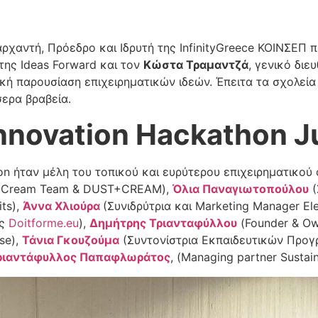
χαντή, Πρόεδρο και Ιδρυτή της InfinityGreece ΚΟΙΝΣΕΠ 
της Ideas Forward και τον
Κώστα Τραμαντζά
, γενικό δι
κή παρουσίαση επιχειρηματικών ιδεών. Έπειτα τα σχολεία
σερα βραβεία.
nnovation Hackathon Ju
tion ήταν μέλη του τοπικού και ευρύτερου επιχειρηματικο
ς Cream Team & DUST+CREAM),
Όλια Παναγιωτοπούλου
(
its),
Άννα Χλιούρα
(Συνιδρύτρια και Marketing Manager Ele
ος
Doitforme.eu
),
Δημήτρης Τριανταφύλλου
(Founder & Ow
se),
Τάνια Γκουζούμα
(Συντονίστρια Εκπαιδευτικών Προ
ριαντάφυλλος Παπαφλωράτος
, (Managing partner Sustain