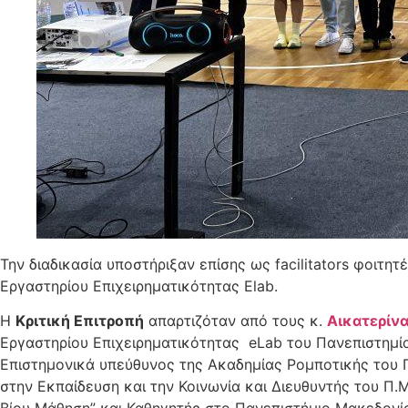
Την διαδικασία υποστήριξαν επίσης ως facilitators φοιτη
Εργαστηρίου Επιχειρηματικότητας Εlab.
Η
Κριτική Επιτροπή
απαρτιζόταν από τους κ.
Αικ
ατερίν
Εργαστηρίου Επιχειρηματικότητας eLab του Πανεπιστημίου
Επιστημονικά υπεύθυνος της Ακαδημίας Ρομποτικής του 
στην Εκπαίδευση και την Κοινωνία και Διευθυντής του Π
Βίου Μάθηση” και Καθηγητής στο Πανεπιστήμιο Μακεδονία