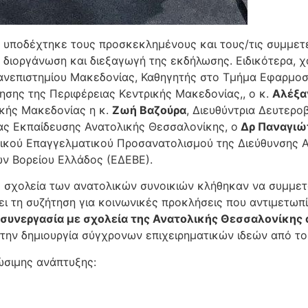
ή υποδέχτηκε τους προσκεκλημένους και τους/τις συμμε
 διοργάνωση και διεξαγωγή της εκδήλωσης. Ειδικότερα, χ
ανεπιστημίου Μακεδονίας, Καθηγητής στο Τμήμα Εφαρμοσ
ησης της Περιφέρειας Κεντρικής Μακεδονίας,, ο κ.
Αλέξα
κής Μακεδονίας η κ.
Ζωή Βαζούρα
, Διευθύντρια Δευτερο
ας Εκπαίδευσης Ανατολικής Θεσσαλονίκης, ο
Δρ Παναγιώτ
λικού Επαγγελματικού Προσανατολισμού της Διεύθυνσης 
ων Βορείου Ελλάδος (ΕΔΕΒΕ).
 σχολεία των ανατολικών συνοικιών κλήθηκαν να συμμετ
ει τη συζήτηση για κοινωνικές προκλήσεις που αντιμετωπ
συνεργασία με σχολεία της Ανατολικής Θεσσαλονίκης 
ην δημιουργία σύγχρονων επιχειρηματικών ιδεών από τους
ώσιμης ανάπτυξης: