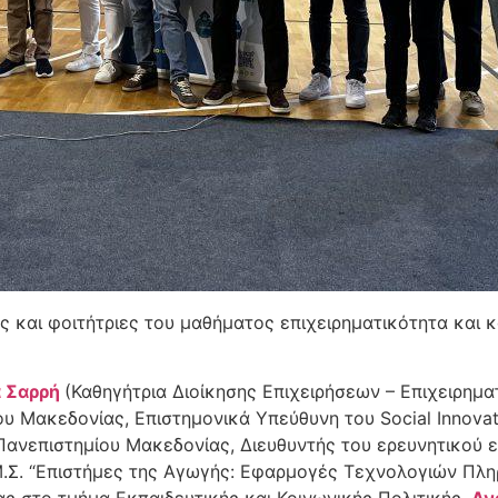
τές και φοιτήτριες του μαθήματος επιχειρηματικότητα και
α Σαρρή
(Καθηγήτρια Διοίκησης Επιχειρήσεων – Επιχειρημα
 Μακεδονίας, Επιστημονικά Υπεύθυνη του Social Innovatio
Πανεπιστημίου Μακεδονίας, Διευθυντής του ερευνητικού
.Μ.Σ. “Επιστήμες της Αγωγής: Εφαρμογές Τεχνολογιών Πλη
ς στο τμήμα Εκπαιδευτικής και Κοινωνικής Πολιτικής,
Αν